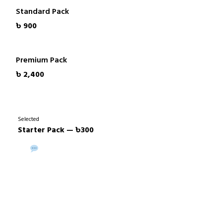
Standard Pack
৳ 900
Premium Pack
৳ 2,400
Selected
Starter Pack — ৳300
Buy via WhatsApp
Buy Now →