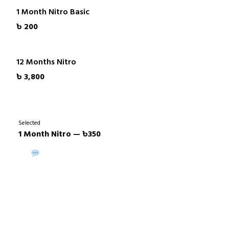
1 Month Nitro Basic
৳ 200
12 Months Nitro
৳ 3,800
Selected
1 Month Nitro — ৳350
Buy via WhatsApp
Buy Now →