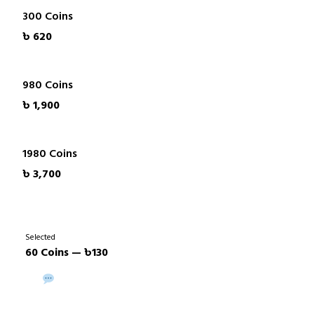
300 Coins
৳ 620
980 Coins
৳ 1,900
1980 Coins
৳ 3,700
Selected
60 Coins — ৳130
Buy via WhatsApp
Buy Now →