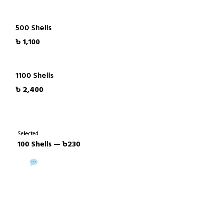
500 Shells
৳ 1,100
1100 Shells
৳ 2,400
Selected
100 Shells — ৳230
Buy via WhatsApp
Buy Now →