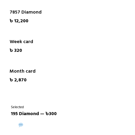
7857 Diamond
৳ 12,200
Week card
৳ 320
Month card
৳ 2,870
Selected
195 Diamond — ৳300
Buy via WhatsApp
Buy Now →