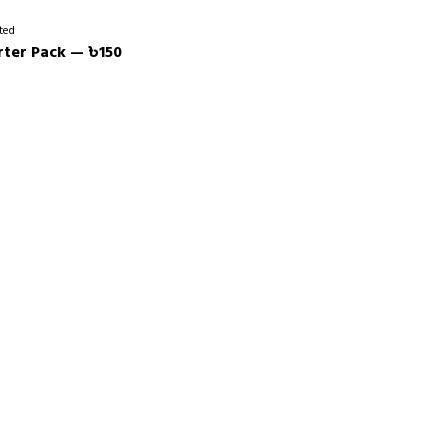
ted
rter Pack — ৳150