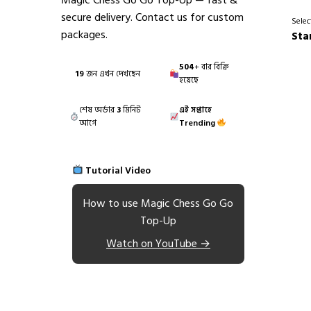
Magic Chess Go Go Top-Up — fast &
secure delivery. Contact us for custom
Selec
packages.
Sta
504
+ বার বিক্রি
19
জন এখন দেখছেন
হয়েছে
শেষ অর্ডার
3
মিনিট
এই সপ্তাহে
আগে
Trending
Tutorial Video
How to use Magic Chess Go Go
Top-Up
Watch on YouTube →