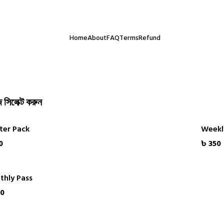
াসই আমাদের সবচেয়ে বড় অর্জন। অর্ডার করতে কোনো ঝামেলা হলে সরাসরি যোগ
Home
About
FAQ
Terms
Refund
 সিলেক্ট করুন
ter Pack
Weekl
0
৳ 350
thly Pass
50