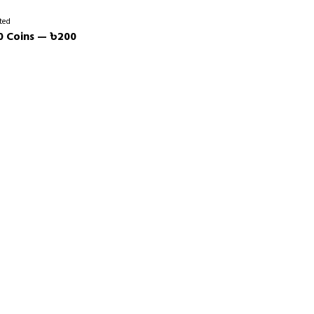
ted
0 Coins — ৳200