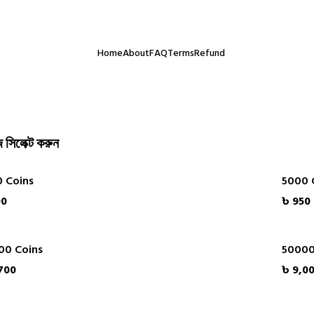
ই আমাদের সবচেয়ে বড় অর্জন। অর্ডার করতে কোনো ঝামেলা হলে সরাসরি যোগায
Home
About
FAQ
Terms
Refund
 সিলেক্ট করুন
 Coins
5000 
00
৳ 950
00 Coins
50000
700
৳ 9,0