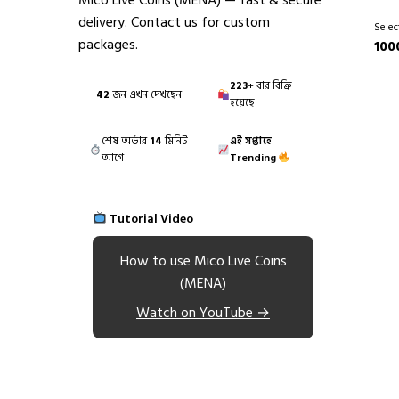
Mico Live Coins (MENA) — fast & secure
delivery. Contact us for custom
Selec
packages.
100
223
+ বার বিক্রি
34
জন এখন দেখছেন
হয়েছে
শেষ অর্ডার
14
মিনিট
এই সপ্তাহে
আগে
Trending
Tutorial Video
How to use Mico Live Coins
(MENA)
Watch on YouTube →