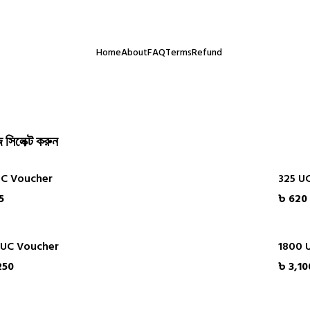
ই আমাদের সবচেয়ে বড় অর্জন। অর্ডার করতে কোনো ঝামেলা হলে সরাসরি যোগায
Home
About
FAQ
Terms
Refund
 সিলেক্ট করুন
UC Voucher
325 U
5
৳ 620
 UC Voucher
1800 
250
৳ 3,10