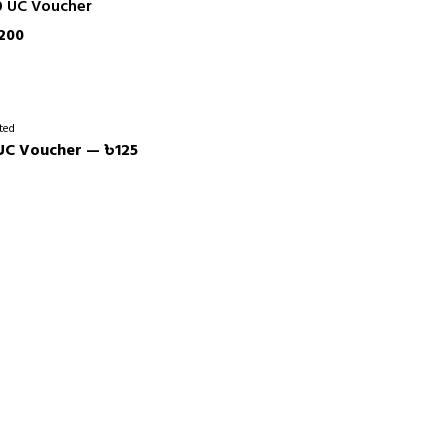
0 UC Voucher
200
ted
UC Voucher — ৳125