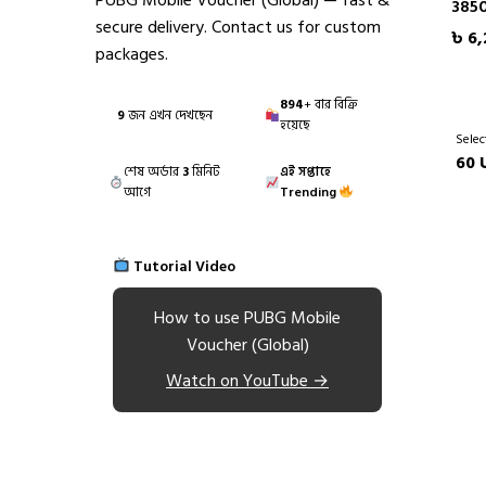
PUBG Mobile Voucher (Global) — fast &
385
secure delivery. Contact us for custom
৳ 6,
packages.
894
+ বার বিক্রি
11
জন এখন দেখছেন
হয়েছে
Selec
60 
শেষ অর্ডার
3
মিনিট
এই সপ্তাহে
আগে
Trending
Tutorial Video
How to use PUBG Mobile
Voucher (Global)
Watch on YouTube →