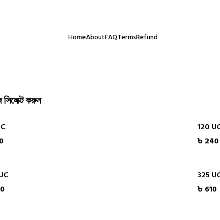
াসই আমাদের সবচেয়ে বড় অর্জন। অর্ডার করতে কোনো ঝামেলা হলে সরাসরি যোগ
Home
About
FAQ
Terms
Refund
 সিলেক্ট করুন
UC
120 U
0
৳ 240
 UC
325 U
60
৳ 610