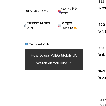
385
৳ 7
633
+ বার বিক্রি
20
জন এখন দেখছেন
হয়েছে
শেষ অর্ডার
14
মিনিট
এই সপ্তাহে
720
আগে
Trending
৳ 1,
Tutorial Video
385
৳ 6,
How to use PUBG Mobile UC
Watch on YouTube →
162
৳ 23
Selec
60 