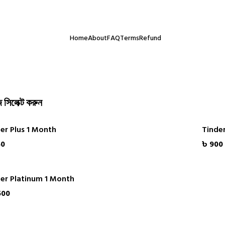
ই আমাদের সবচেয়ে বড় অর্জন। অর্ডার করতে কোনো ঝামেলা হলে সরাসরি যোগায
Home
About
FAQ
Terms
Refund
 সিলেক্ট করুন
er Plus 1 Month
Tinde
50
৳ 900
er Platinum 1 Month
500