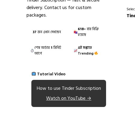
Tinder Subscription — fast & secure
delivery. Contact us for custom
Selec
packages.
Tin
618
+ বার বিক্রি
49
জন এখন দেখছেন
হয়েছে
শেষ অর্ডার
1
মিনিট
এই সপ্তাহে
আগে
Trending
Tutorial Video
How to use Tinder Subscription
Watch on YouTube →