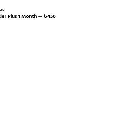
ted
der Plus 1 Month — ৳450