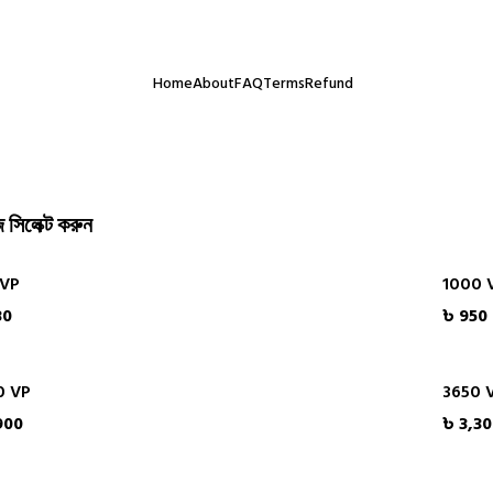
ই আমাদের সবচেয়ে বড় অর্জন। অর্ডার করতে কোনো ঝামেলা হলে সরাসরি যোগায
Home
About
FAQ
Terms
Refund
 সিলেক্ট করুন
 VP
1000 
80
৳ 950
0 VP
3650 
900
৳ 3,3