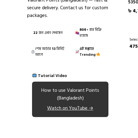
Valorant Points (Bangladesh) — fast &
535
secure delivery. Contact us for custom
৳ 4,
packages.
804
+ বার বিক্রি
22
জন এখন দেখছেন
হয়েছে
Selec
475
শেষ অর্ডার
13
মিনিট
এই সপ্তাহে
আগে
Trending
Tutorial Video
How to use Valorant Points
(Bangladesh)
Watch on YouTube →