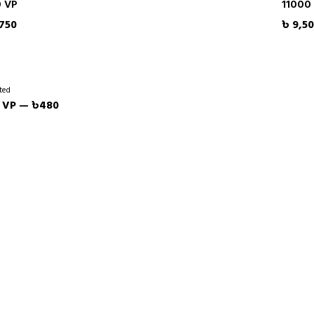
0 VP
11000
750
৳ 9,5
ted
 VP — ৳480