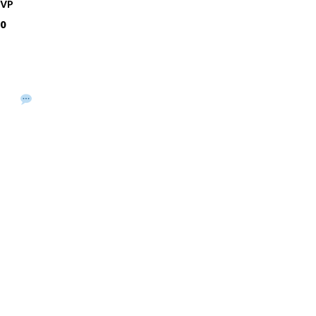
 VP
00
Buy via WhatsApp
Buy Now →